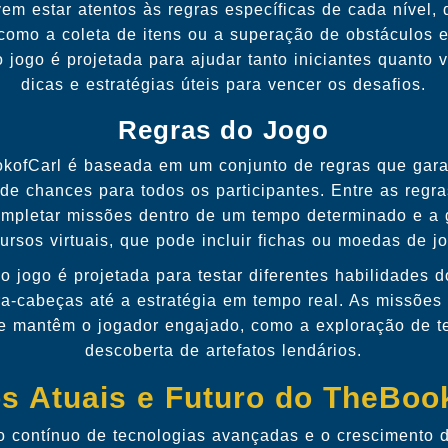
em estar atentos às regras específicas de cada nível, 
 como a coleta de itens ou a superação de obstáculos 
o jogo é projetada para ajudar tanto iniciantes quanto 
dicas e estratégias úteis para vencer os desafios.
Regras do Jogo
okofCarl é baseada em um conjunto de regras que gara
de chances para todos os participantes. Entre as regra
mpletar missões dentro de um tempo determinado e a g
ursos virtuais, que pode incluir fichas ou moedas de j
 jogo é projetada para testar diferentes habilidades 
a-cabeças até a estratégia em tempo real. As missões
e mantêm o jogador engajado, como a exploração de t
descoberta de artefatos lendários.
s Atuais e Futuro do TheBoo
 contínuo de tecnologias avançadas e o crescimento