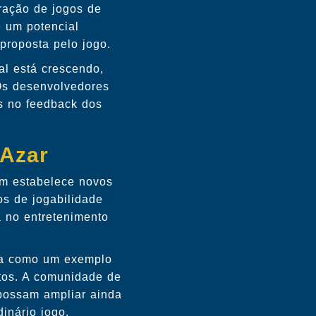
eração de jogos de
é um potencial
proposta pelo jogo.
al está crescendo,
Os desenvolvedores
s no feedback dos
 Azar
ém estabelece novos
os de jogabilidade
 no entretenimento
aca como um exemplo
tos. A comunidade de
possam ampliar ainda
dinário jogo.