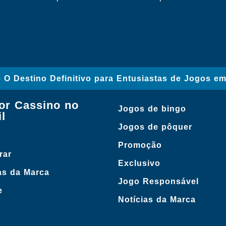
– O Destino Definitivo para Entusiastas de Jogos 
or Cassino no
Jogos de bingo
l
Jogos de pôquer
Promoção
rar
Exclusivo
as da Marca
Jogo Responsável
e
Notícias da Marca