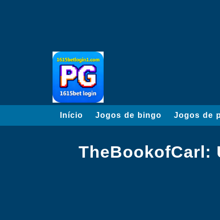
Início
Jogos de bingo
Jogos de 
TheBookofCarl: