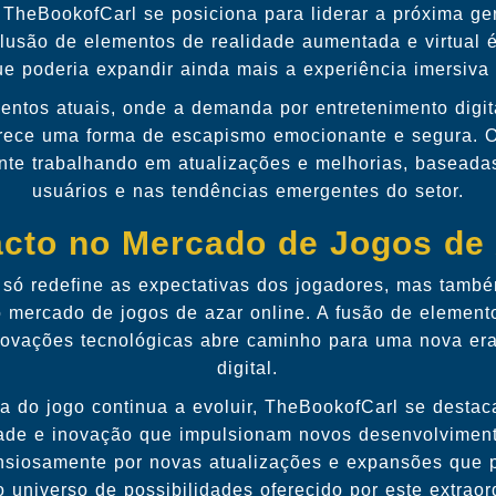
 TheBookofCarl se posiciona para liderar a próxima g
clusão de elementos de realidade aumentada e virtual 
e poderia expandir ainda mais a experiência imersiva 
entos atuais, onde a demanda por entretenimento digit
rece uma forma de escapismo emocionante e segura. 
nte trabalhando em atualizações e melhorias, baseada
usuários e nas tendências emergentes do setor.
cto no Mercado de Jogos de
só redefine as expectativas dos jogadores, mas tamb
 mercado de jogos de azar online. A fusão de element
inovações tecnológicas abre caminho para uma nova era
digital.
ia do jogo continua a evoluir, TheBookofCarl se dest
vidade e inovação que impulsionam novos desenvolvimen
nsiosamente por novas atualizações e expansões que 
 universo de possibilidades oferecido por este extraor