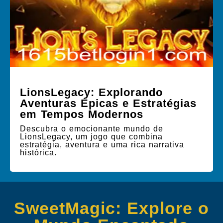
LionsLegacy: Explorando
Aventuras Épicas e Estratégias
em Tempos Modernos
Descubra o emocionante mundo de
LionsLegacy, um jogo que combina
estratégia, aventura e uma rica narrativa
histórica.
SweetMagic: Explore o