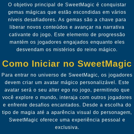
O objetivo principal de SweetMagic é conquistar
gemas mágicas que estão escondidas em vários
níveis desafiadores. As gemas são a chave para
liberar novos conteúdos e avançar na narrativa
cativante do jogo. Este elemento de progressão
mantém os jogadores engajados enquanto eles
desvendam os mistérios do reino mágico.
Como Iniciar no SweetMagic
Para entrar no universo de SweetMagic, os jogadores
devem criar um avatar mágico personalizável. Este
avatar será o seu alter ego no jogo, permitindo que
você explore o mundo, interaja com outros jogadores
e enfrente desafios encantados. Desde a escolha do
tipo de magia até a aparência visual do personagem,
SweetMagic oferece uma experiência pessoal e
exclusiva.