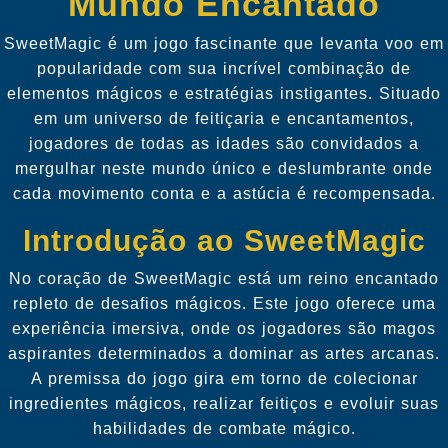
Mundo Encantado
SweetMagic é um jogo fascinante que levanta voo em
popularidade com sua incrível combinação de
elementos mágicos e estratégias instigantes. Situado
em um universo de feitiçaria e encantamentos,
jogadores de todas as idades são convidados a
mergulhar neste mundo único e deslumbrante onde
cada movimento conta e a astúcia é recompensada.
Introdução ao SweetMagic
No coração de SweetMagic está um reino encantado
repleto de desafios mágicos. Este jogo oferece uma
experiência imersiva, onde os jogadores são magos
aspirantes determinados a dominar as artes arcanas.
A premissa do jogo gira em torno de colecionar
ingredientes mágicos, realizar feitiços e evoluir suas
habilidades de combate mágico.