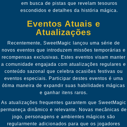
em busca de pistas que revelam tesouros
escondidos e detalhes da história mágica.
Eventos Atuais e
Atualizações
Recentemente, SweetMagic lançou uma série de
novos eventos que introduzem missões temporárias e
recompensas exclusivas. Estes eventos visam manter
a comunidade engajada com atualizações regulares e
conteúdo sazonal que celebra ocasiões festivas ou
eventos especiais. Participar destes eventos é uma
ótima maneira de expandir suas habilidades mágicas
e ganhar itens raros.
As atualizações frequentes garantem que SweetMagic
permaneça dinâmico e relevante. Novas mecânicas de
jogo, personagens e ambientes mágicos são
regularmente adicionados para que os jogadores