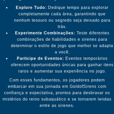
Explore Tudo:
Dedique tempo para explorar
completamente cada área, garantindo que
nenhum tesouro ou segredo seja deixado para
trás.
Experimente Combinações:
Teste diferentes
combinações de habilidades e sirenes para
determinar o estilo de jogo que melhor se adapta
a você.
Participe de Eventos:
Eventos temporários
oferecem oportunidades únicas para ganhar itens
raros e aumentar sua experiência no jogo.
Com esses fundamentos, os jogadores podem
embarcar em sua jornada em GoldofSirens com
confiança e expectativa, prontos para desbravar os
mistérios do reino subaquático e se tornarem lendas
entre as sirenes.