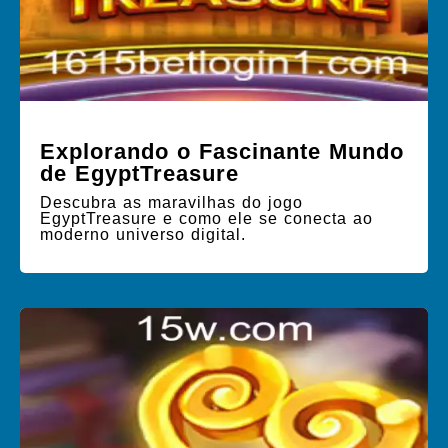
Explorando o Fascinante Mundo
de EgyptTreasure
Descubra as maravilhas do jogo
EgyptTreasure e como ele se conecta ao
moderno universo digital.