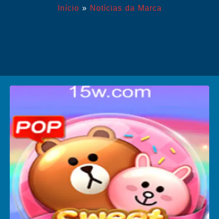
Início
»
Notícias da Marca