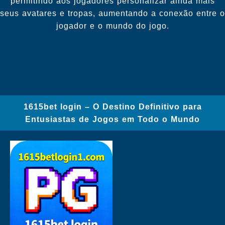
permitindo aos jogadores personalizar ainda mais
seus avatares e tropas, aumentando a conexão entre o
jogador e o mundo do jogo.
1615bet login – O Destino Definitivo para
Entusiastas de Jogos em Todo o Mundo