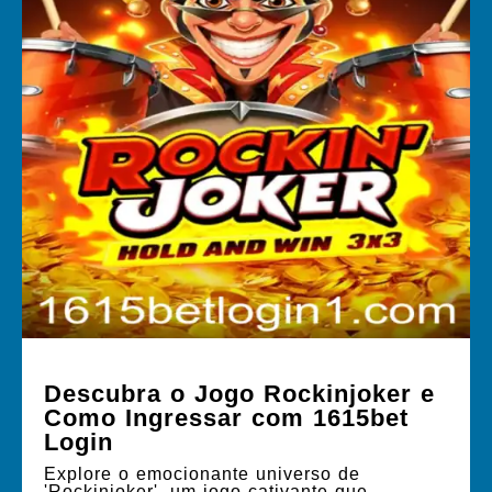
Descubra o Jogo Rockinjoker e
Como Ingressar com 1615bet
Login
Explore o emocionante universo de
'Rockinjoker', um jogo cativante que