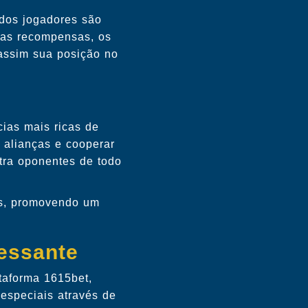
dos jogadores são
das recompensas, os
assim sua posição no
ias mais ricas de
 alianças e cooperar
tra oponentes de todo
as, promovendo um
ressante
ataforma
1615bet
,
especiais através de