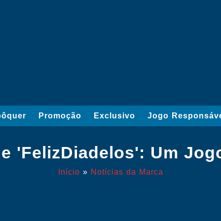
pôquer
Promoção
Exclusivo
Jogo Responsáv
 'FelizDiadelos': Um Jog
Início
»
Notícias da Marca