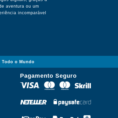
de aventura ou um
eriência incomparável
em Todo o Mundo
Pagamento Seguro