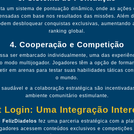
ta um sistema de pontuação dinâmico, onde as ações 
ensadas com base nos resultados das missões. Além 
dem desbloquear conquistas exclusivas, aumentando 
ranking global.
4. Cooperação e Competição
ssa ser embarcado individualmente, uma das experiênc
o modo multijogador. Jogadores têm a opção de formar
tir em arenas para testar suas habilidades táticas con
o mundo.
e saudável e a colaboração estratégica são incentivad
ambiente comunitário estimulante.
 Login: Uma Integração Inte
o
FelizDiadelos
fez uma parceria estratégica com a pl
ogadores acessem conteúdos exclusivos e competições 