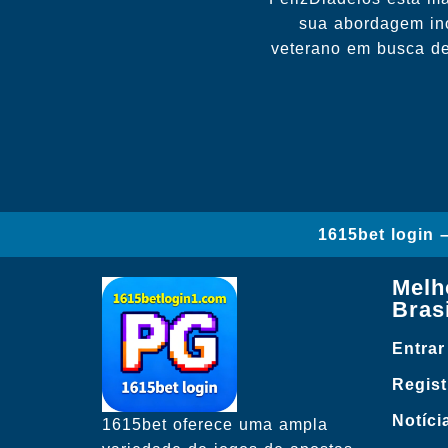
sua abordagem in
veterano em busca de
1615bet login 
Melh
Brasi
Entrar
Regist
Notíci
1615bet oferece uma ampla