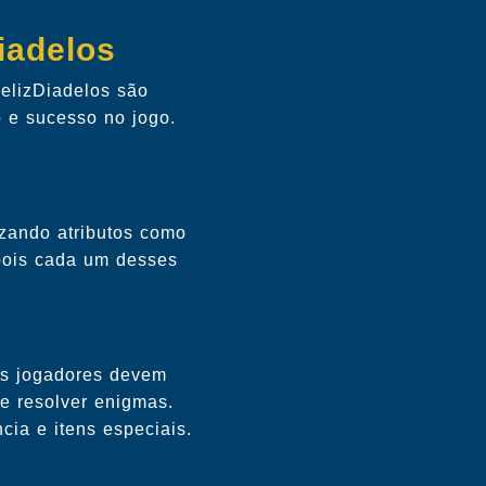
iadelos
elizDiadelos
são
 e sucesso no jogo.
izando atributos como
 pois cada um desses
.
 Os jogadores devem
 e resolver enigmas.
ia e itens especiais.