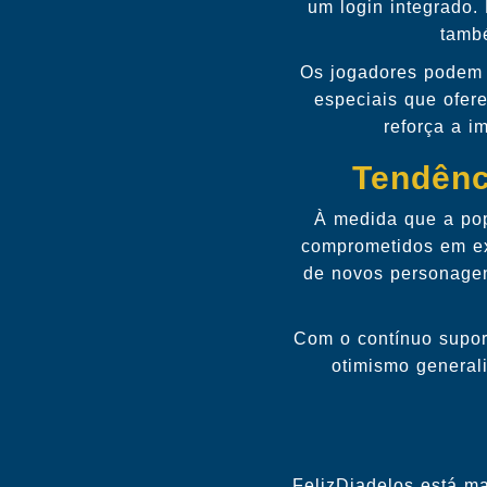
um login integrado.
també
Os jogadores podem 
especiais que ofer
reforça a i
Tendênc
À medida que a po
comprometidos em exp
de novos personagen
Com o contínuo supor
otimismo general
FelizDiadelos está ma