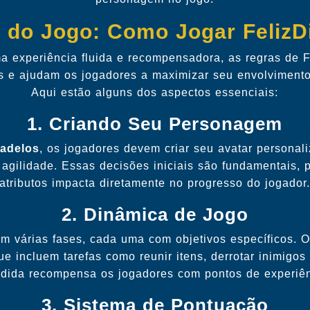
 do Jogo: Como Jogar FelizD
ma experiência fluida e recompensadora, as regras de
F
as e ajudam os jogadores a maximizar seu envolvimento
Aqui estão alguns dos aspectos essenciais:
1. Criando Seu Personagem
iadelos
, os jogadores devem criar seu avatar personal
 e agilidade. Essas decisões iniciais são fundamentais,
atributos impacta diretamente no progresso do jogador
2. Dinâmica de Jogo
em várias fases, cada uma com objetivos específicos.
ue incluem tarefas como reunir itens, derrotar inimigos
dida recompensa os jogadores com pontos de experiênc
3. Sistema de Pontuação