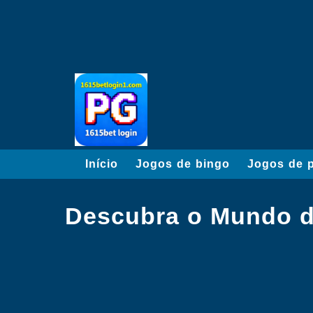
Início
Jogos de bingo
Jogos de 
Descubra o Mundo de