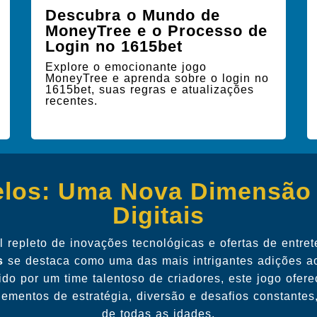
Descubra o Mundo de
MoneyTree e o Processo de
Login no 1615bet
Explore o emocionante jogo
MoneyTree e aprenda sobre o login no
1615bet, suas regras e atualizações
recentes.
delos: Uma Nova Dimensão
Digitais
 repleto de inovações tecnológicas e ofertas de entrete
s
se destaca como uma das mais intrigantes adições 
vido por um time talentoso de criadores, este jogo ofer
ementos de estratégia, diversão e desafios constantes
de todas as idades.