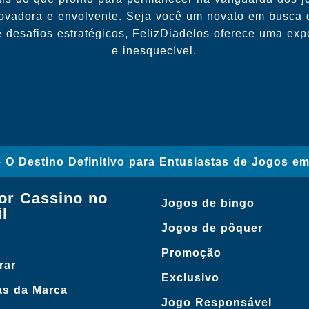
ovadora e envolvente. Seja você um novato em busca 
 desafios estratégicos, FelizDiadelos oferece uma exp
e inesquecível.
– O Destino Definitivo para Entusiastas de Jogos 
or Cassino no
Jogos de bingo
l
Jogos de pôquer
Promoção
rar
Exclusivo
as da Marca
Jogo Responsável